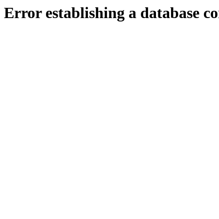
Error establishing a database c
 giriş
holiganbet
holiganbet giriş
casibom giriş
casibom
casibom giriş